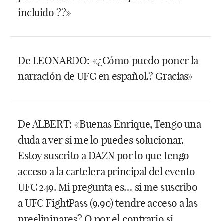
incluido ??»
Hola Miguel Ángel. Lo ideal sería tener los dos
De LEONARDO: «¿Cómo puedo poner la
pero si tienes que elegir uno, yo me quedaría con
narración de UFC en español.? Gracias»
DAZN. Con la cuota mensual te da para ver las
carteleras principales de todos los eventos, los
importantes y los menos importantes (creo que
Hola. Pues me temo que el tema debe seguir igual
todos además en audio castellano). Eso sí, no
De ALBERT: «Buenas Enrique, Tengo una
que siempre. En los eventos menos importantes
cuelgan los combates preliminares, esos te los
duda a ver si me lo puedes solucionar.
como este de Woodley vs. Covington solo tienes la
pierdes siempre. Aparte, los eventos de Bellator,
opción audio original en inglés.
Estoy suscrito a DAZN por lo que tengo
también los suelen subir.
acceso a la cartelera principal del evento
Facebook
Twitter
WhatsApp
Facebook
Twitter
WhatsApp
UFC 249. Mi pregunta es… si me suscribo
a UFC FightPass (9.90) tendre acceso a las
preelininares? O por el contrario si