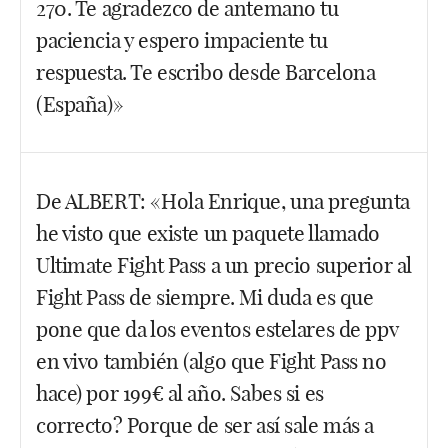
270. Te agradezco de antemano tu
paciencia y espero impaciente tu
respuesta. Te escribo desde Barcelona
(España)»
Hola Ruben, gracias por escribir. Pégale un vistazo
De ALBERT: «Hola Enrique, una pregunta
al canal de YouTube de Kolmenero. Acaba de subir
he visto que existe un paquete llamado
un contenido explicando todo esto. Aún no lo he
visto pero creo que te contestará a muchas
Ultimate Fight Pass a un precio superior al
preguntas.
Fight Pass de siempre. Mi duda es que
pone que da los eventos estelares de ppv
Facebook
Twitter
WhatsApp
en vivo también (algo que Fight Pass no
hace) por 199€ al año. Sabes si es
correcto? Porque de ser así sale más a