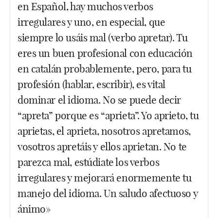
dado de alta no es nada sencillo darse de baja. Eso
suscripción absolutamente imprescindible si eres
en Español, hay muchos verbos
es el FIGHT PASS desde hace ya muchos años. Si
un verdadero fan de esto y no saco nada por decirlo
irregulares y uno, en especial, que
te sirve de algo, acabo de probar el Fight Pass en el
siempre lo usáis mal (verbo apretar). Tu
móvil y en mi ordenador con mi cuenta. Solo me
Facebook
Twitter
WhatsApp
eres un buen profesional con educación
deja en uno de ellos. Los 2 a la vez, no.
en catalán probablemente, pero, para tu
Facebook
Twitter
WhatsApp
profesión (hablar, escribir), es vital
dominar el idioma. No se puede decir
“apreta” porque es “aprieta”. Yo aprieto, tu
aprietas, el aprieta, nosotros apretamos,
vosotros apretáis y ellos aprietan. No te
parezca mal, estúdiate los verbos
irregulares y mejorará enormemente tu
manejo del idioma. Un saludo afectuoso y
ánimo»