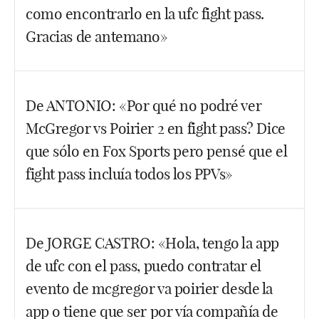
unos días que es cuando lo cuelgan.
como encontrarlo en la ufc fight pass.
Facebook
Twitter
WhatsApp
Gracias de antemano»
Hola Jesus. La clave está en las palabras de
De ANTONIO: «Por qué no podré ver
búsqueda. Entra en el FIGHT PASS, vete arriba a
McGregor vs Poirier 2 en fight pass? Dice
FIGHT LIBRARY y en la lupa de ‘search’ o
búsqueda pon ‘TUF LATAM’ o ‘TUF LATIN
que sólo en Fox Sports pero pensé que el
AMERICA’. Dependiendo lo que pongas te salen
fight pass incluía todos los PPVs»
los capítulos de las 3 temporadas que se rodaron.
Facebook
Twitter
WhatsApp
No, Antonio. El Fight Pass no te da acceso a esos
De JORGE CASTRO: «Hola, tengo la app
eventos principales hasta que no pasan unas
de ufc con el pass, puedo contratar el
semanas.
Siempre ha sido así. Para verlo hay que
comprarlo. Y supongo que solo la gente que tenga
evento de mcgregor va poirier desde la
FOX SPORTS y esté en EUA lo podrá ver gratis.
app o tiene que ser por vía compañía de