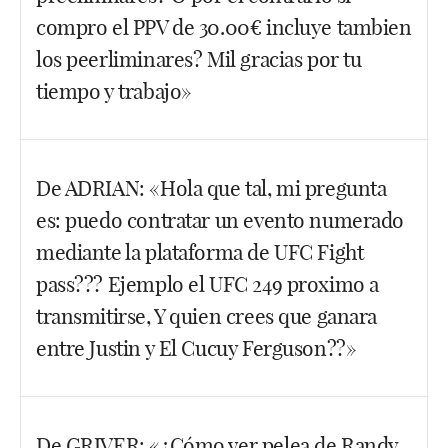
compro el PPV de 30.00€ incluye tambien
los peerliminares? Mil gracias por tu
tiempo y trabajo»
Hola Albert y gracias. ¡Veo que no te quieres
De ADRIAN: «Hola que tal, mi pregunta
perder los preliminares! No tengo dudas de que con
es: puedo contratar un evento numerado
el Fight Pass SÍ tienes acceso a todos los
preliminares y, por supuesto, NO al
main card
.
mediante la plataforma de UFC Fight
Siempre ha sido así. Respecto a si comprando el
pass??? Ejemplo el UFC 249 proximo a
evento puedes ver los
prelims
ahí sí que tengo
transmitirse, Y quien crees que ganara
dudas. Creo que no. Pero bueno, tu jugada sería
entre Justin y El Cucuy Ferguson??»
tirar de DAZN y el Fight Pass.
Facebook
Twitter
WhatsApp
Hola Adrian. Claro que podrás contratarlo,
De GRIVER: «¿Cómo ver pelea de Randy