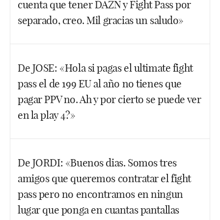
cuenta que tener DAZN y Fight Pass por
separado, creo. Mil gracias un saludo»
Hola Albert, sí ahí tengo entendido que entra todo,
De JOSE: «Hola si pagas el ultimate fight
todo. Si te sale a cuenta, no lo dudes.
pass el de 199 EU al año no tienes que
Facebook
Twitter
WhatsApp
pagar PPV no. Ah y por cierto se puede ver
en la play 4?»
Hola, sí se supone que va todo dentro. Lo de la
De JORDI: «Buenos dias. Somos tres
Play 4 no tengo ni idea, la última consola que
amigos que queremos contratar el fight
toqué era una NINTENDO.
pass pero no encontramos en ningun
Facebook
Twitter
WhatsApp
lugar que ponga en cuantas pantallas