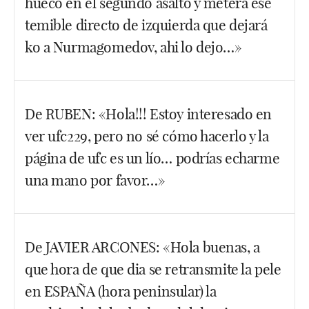
hueco en el segundo asalto y meterá ese
béisbol y seguirían de pie.
temible directo de izquierda que dejará
ko a Nurmagomedov, ahi lo dejo…»
Facebook
Twitter
WhatsApp
Saludos Bosko. No, con el Fight Pass no te da para
De RUBEN: «Hola!!! Estoy interesado en
ver los combates principales de estos eventos. Has
ver ufc229, pero no sé cómo hacerlo y la
de comprarlo y pagarle a McGregor parte de los 50
millones que, según él mismo ha dicho, cobrará (el
página de ufc es un lío… podrías echarme
artista marcial mixto mejor pagado del mundo, sea
una mano por favor…»
o no esta cifra exactamente).
Bien dejada por tu parte. Yo le doy un 55% a
Hola Ruben. Hace un par de años escribí un post a
Khabib y un 45% a Conor.
De JAVIER ARCONES: «Hola buenas, a
petición de un lector con los pasos para comprar un
Facebook
Twitter
WhatsApp
que hora de que dia se retransmite la pele
evento. Quizás te pueda
ayudar:
http://www.elblogenriquegimeno.com/ufc-
en ESPAÑA (hora peninsular) la
articulos/pasos-para-comprar-un-evento-del-ufc/