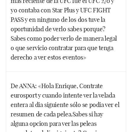
mas reciente de la UFC fue el UFC 270 y
yo contaba con Star Plus y UFC FIGHT
PASS y en ninguno de los dos tuve la
oportunidad de verlo sabes porque?
Sabes como poder verlo de manera legal
o que servicio contratar para que tenga
derecho a ver estos eventos»
Hola, no conozco el Star Plus realmente. Me da
De ANNA: «Hola Enrique, Contrate
que no está en España, ¿no? En España, el UFC lo
eurosport y cuando intente ver la velada
da Eurosport pero más allá lo desconozco. Igual ha
pasado como aquí, ha habido un cambio en la TV
entera al dia siguiente sólo se podia ver el
que tiene los derechos y allí de donde seas, hoy en
resumen de cada pelea.Sabes si hay
día lo da otro canal (y eso de paso impide que lo
alguna opcion para ver las peleas
puedas ver en el Fight Pass). Aquí en 2021 era