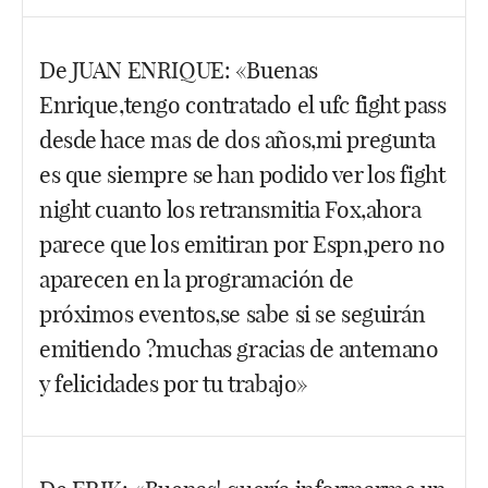
Hola Ángel. Eso sigue igual. Eso sí, lo que ha
De JUAN ENRIQUE: «Buenas
cambiado es que esos eventos principales los
Enrique,tengo contratado el ufc fight pass
puedes ver si te suscribes a DAZN. Hasta hace
nada la cuota al mes de DAZN era sobre 5 euros
desde hace mas de dos años,mi pregunta
así que ya puedes imaginar lo rentable que es
es que siempre se han podido ver los fight
teniendo en cuenta que comprar un evento son
night cuanto los retransmitia Fox,ahora
mínimo 3-4 veces más.
parece que los emitiran por Espn,pero no
Facebook
Twitter
WhatsApp
aparecen en la programación de
próximos eventos,se sabe si se seguirán
emitiendo ?muchas gracias de antemano
y felicidades por tu trabajo»
Hola tocayo,
bufff
pues no lo sé, el 20 de enero