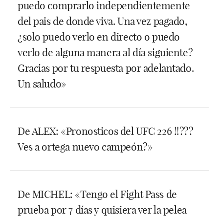
puedo comprarlo independientemente
del pais de donde viva. Una vez pagado,
¿solo puedo verlo en directo o puedo
verlo de alguna manera al día siguiente?
Gracias por tu respuesta por adelantado.
Un saludo»
Hola Sergio. No, con pasar por caja entiendo que
De ALEX: «Pronosticos del UFC 226 !!???
puedes verlo desde donde quieras. A mí, nunca me
Ves a ortega nuevo campeón?»
ha dado ningún problema. Una vez lo compras, no
tienes porque verlo en directo a las 4 de la mañana
(hora española). Puedes levantarte por la mañana al
Don Alex, te llamo Don porque lo mereces. Eres el
día siguiente y verlo. Lo que sí ocurría antes
De MICHEL: «Tengo el Fight Pass de
primero en mucho tiempo que no me pregunta por
(supongo que aún pasa) es que solo tienes 24 horas
prueba por 7 días y quisiera ver la pelea
el UFC Fight Pass, ¡Aleluya! Ortega, por supuesto,
para verlo, es decir, que el martes, por ejemplo, ya