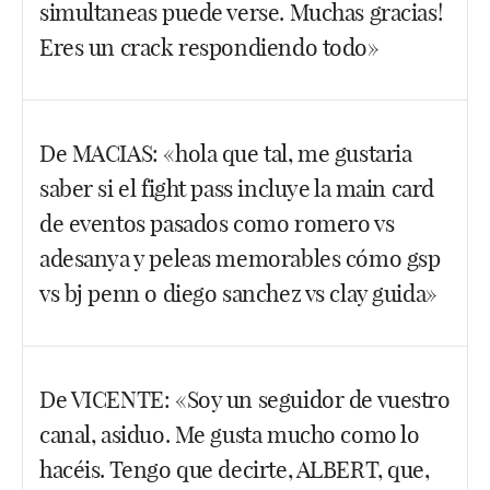
simultaneas puede verse. Muchas gracias!
Eres un crack respondiendo todo»
Hola Jordi, deduzco que tú y tus amigos no os
De MACIAS: «hola que tal, me gustaria
queréis perder el DWCS con Dani Bárez. No
saber si el fight pass incluye la main card
encontrar en ningún lugar lo del número de
pantallas del Fight Pass es MÁS DE LO MISMO.
de eventos pasados como romero vs
El Fight Pass es un magnífico-desastroso servicio
adesanya y peleas memorables cómo gsp
de una empresa multimillonaria llamada UFC.
vs bj penn o diego sanchez vs clay guida»
Cualquier comparación con Netflix, HBO,
DAZN…etc, es imposible. Es magnífico porque te
da acceso a programas, eventos, peleas del
O el Sonnen vs. Anderson Silva o el Jones vs.
De VICENTE: «Soy un seguidor de vuestro
pasado…pero es desastroso porque NI DE COÑA
Gustafsson o el Wanderlei Silva vs. Vitor Belfort o
canal, asiduo. Me gusta mucho como lo
vais a saber cuántas pantallas simultáneas podéis
el Royce Gracie vs. Gordeau….etc. Claro que está
ver (un dato super básico) o si me apuras una vez
todo lo que preguntas Macias. El Fight Pass es una
hacéis. Tengo que decirte, ALBERT, que,