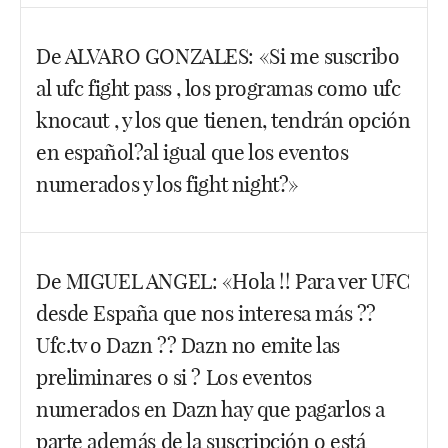
Hola, pues no es normal lo que te pasa. En el
De ALVARO GONZALES: «Si me suscribo
momento que te das de alta de un servicio tienes
al ufc fight pass , los programas como ufc
que poder disfrutar de él.
knocaut , y los que tienen, tendrán opción
Facebook
Twitter
WhatsApp
en español?al igual que los eventos
numerados y los fight night?»
Hola Álvaro, dudo mucho que sea así. Incluso
De MIGUEL ANGEL: «Hola !! Para ver UFC
dudo de que hayan subtítulos en español. Si no es
desde España que nos interesa más ??
así, y alguien lo sabe, que me lo comunique y
actualizaré esto.
Ufc.tv o Dazn ?? Dazn no emite las
preliminares o si ? Los eventos
Facebook
Twitter
WhatsApp
numerados en Dazn hay que pagarlos a
parte además de la suscripción o está