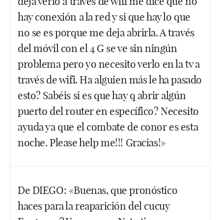
deja verlo a través de wifi me dice que no
colgando todos los contenidos de los programas
hay conexión a la red y si que hay lo que
que el UFC hace (los TUF, Dana White’s
no se es porque me deja abrirla. A través
Contender Series…). Lo único que no entra en la
del móvil con el 4 G se ve sin ningún
cuota son los eventos numerados importantes tipo
problema pero yo necesito verlo en la tv a
el pasado UFC229 (pasados 30 días ya los meten
través de wifi. Ha alguien más le ha pasado
gratuitos). Tienen archivos de otras compañías
esto? Sabéis si es que hay q abrir algún
disueltas (Strikeforce o Pride) y gracias a acuerdos
con otras empresas te permite ver eventos de otras
puerto del router en específico? Necesito
compañías actuales, como por ejemplo,
ayuda ya que el combate de conor es esta
CageWarriors.
noche. Please help me!!! Gracias!»
Facebook
Twitter
WhatsApp
Bueno, si te parece dejo tu dirección por si alguien
De DIEGO: «Buenas, que pronóstico
sale en tu rescate, yo no tengo ni idea.
haces para la reaparición del cucuy
djluna1985@gmail.com