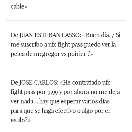
Eso es debido a que la FOX-ESPN-DISNEY paga
cable»
una pasta importante al UFC por contrato.
Facebook
Twitter
WhatsApp
Hola Jorge, tengo pocas dudas de que SÍ podrás
De JUAN ESTEBAN LASSO: «Buen día. ¿ Si
contratarlo desde la APP. De hecho puedes hacerlo
me suscribo a ufc fight pass puedo ver la
ya antes, incluso hoy jueves mismo, no hace falta
que sea 5 minutos antes de que empiece el evento.
pelea de mcgregor vs poirier ?»
Si no fuera así, dímelo, por saberlo.
Facebook
Twitter
WhatsApp
Hola, no, un evento como ese no entra en la
De JOSE CARLOS: «He contratado ufc
suscripción.
fight pass por 9,99 y por ahora no me deja
Facebook
Twitter
WhatsApp
ver nada… hay que esperar varios dias
para que se haga efectivo o algo por el
estilo?»