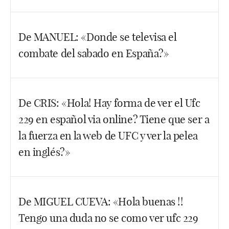
Facebook
Twitter
WhatsApp
Saludos. Sí, lo puedes ver al día siguiente (creo
De MANUEL: «Donde se televisa el
que tienes 24 horas desde que acaba). En directo,
combate del sabado en España?»
más o menos sobre las 5:30/5:45 de la mañana yo
ya me prepararía para verlo.
Facebook
Twitter
WhatsApp
Hola Manuel, pues supongo que en diferido uno o
De CRIS: «Hola! Hay forma de ver el Ufc
dos días después lo dará GOL. En directo, lo
229 en español via online? Tiene que ser a
tendrás en la web del UFC, comprándolo claro.
la fuerza en la web de UFC y ver la pelea
Facebook
Twitter
WhatsApp
en inglés?»
Hola Cris. Si en tu país no lo da en directo ninguna
De MIGUEL CUEVA: «Hola buenas !!
cadena de televisión, tienes que ir a morir a la web
Tengo una duda no se como ver ufc 229
del UFC. Creo que en Youtube también puedes