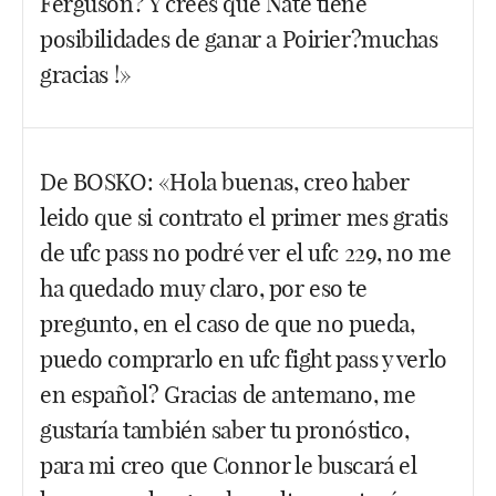
Ferguson? Y crees que Nate tiene
Facebook
Twitter
WhatsApp
posibilidades de ganar a Poirier?muchas
gracias !»
¡¡¡Gracias a ti por preguntar algo diferente!!!!
De BOSKO: «Hola buenas, creo haber
Jejeje.
Ferguson es buenísimo, siempre se
leido que si contrato el primer mes gratis
preocupa por dar mucho espectáculo y aunque en
sus combates siempre ha sufrido, tiene una flor en
de ufc pass no podré ver el ufc 229, no me
el culo. Espero que gane a Pettis y que pueda
ha quedado muy claro, por eso te
pelear con el ganador del Khabib/McGregor. En
pregunto, en el caso de que no pueda,
cuanto a Poirier, ando decepcionado con él desde el
puedo comprarlo en ufc fight pass y verlo
2014 cuando se enfrentó a McGregor. Perdió muy
en español? Gracias de antemano, me
fácil pero la verdad es que lleva una racha buena.
gustaría también saber tu pronóstico,
Es evidente que como artista marcial mixto es más
para mi creo que Connor le buscará el
completo que Nate Díaz pero un Díaz siempre es
un Díaz. Esos hermanos les darías con un bate de