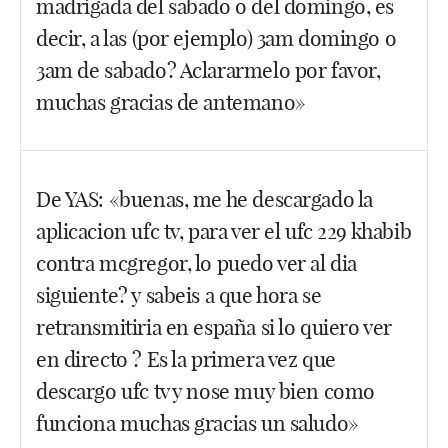
madrigada del sabado o del domingo, es
decir, a las (por ejemplo) 3am domingo o
Facebook
Twitter
WhatsApp
3am de sabado? Aclararmelo por favor,
muchas gracias de antemano»
Hola Javier. Nunca en una semana previa a un
De YAS: «buenas, me he descargado la
combate había recibido tantas preguntas. Muchas
aplicacion ufc tv, para ver el ufc 229 khabib
de ellas, por estar ya contestadas, no las llego a
publicar. Simplemente las contesto vía mail. A ver,
contra mcgregor, lo puedo ver al dia
para facilitar, llegará el sábado, se hará de noche y
siguiente? y sabeis a que hora se
empezará el domingo. Pues a las 4 de la mañana
retransmitiria en españa si lo quiero ver
(hora peninsular) tendría que empezar la cartelera
en directo ? Es la primera vez que
principal con los 5 combates. Eso quiere decir que
descargo ufc tv y nose muy bien como
a las 5.45/6am de la madrugada del domingo
funciona muchas gracias un saludo»
debería faltar poco para el Khabib vs McGregor.