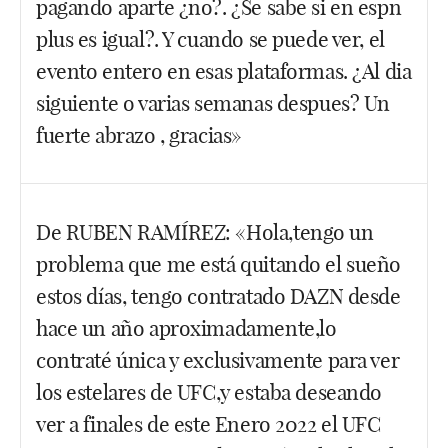
pagando aparte ¿no?. ¿Se sabe si en espn
plus es igual?. Y cuando se puede ver, el
evento entero en esas plataformas. ¿Al dia
siguiente o varias semanas despues? Un
fuerte abrazo , gracias»
Hola NaNo, mírate el vídeo de Kolmenero que en
De RUBEN RAMÍREZ: «Hola,tengo un
su canal ha subido sobre este tema. Veo que os
problema que me está quitando el sueño
preocupa mucho lo de DAZN. Que no cunda el
pánico, que el FightPass siempre ha estado ahí.
estos días, tengo contratado DAZN desde
Veremos a Ilia ganar a Evloev.
hace un año aproximadamente,lo
contraté única y exclusivamente para ver
Facebook
Twitter
WhatsApp
los estelares de UFC,y estaba deseando
ver a finales de este Enero 2022 el UFC