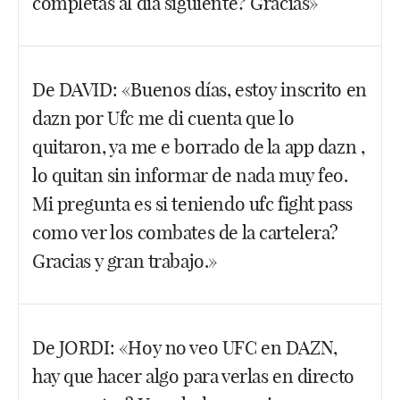
completas al día siguiente? Gracias»
DAZN y en 2022 es Eurosport.
Facebook
Twitter
WhatsApp
Hola Anna, yo pude el domingo sin problemas ver
De DAVID: «Buenos días, estoy inscrito en
la velada entera. Y ahora (viernes noche) también.
dazn por Ufc me di cuenta que lo
Viéndolo desde mi portatil y yendo a
eurosportplayer.com está todo el evento. Desde la
quitaron, ya me e borrado de la app dazn ,
app de eurosportplayer se supone que también.
lo quitan sin informar de nada muy feo.
Mi pregunta es si teniendo ufc fight pass
Facebook
Twitter
WhatsApp
como ver los combates de la cartelera?
Gracias y gran trabajo.»
Gracias David. Lo seguro seguro es que si estás
De JORDI: «Hoy no veo UFC en DAZN,
suscrito a Eurosport vía Eurosport Player vas a ver
hay que hacer algo para verlas en directo
TODOS los eventos por 39.99 el pago anual, o si