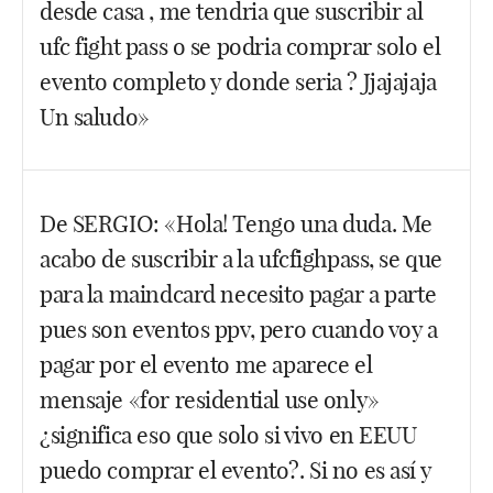
pero al final te redirecciona al pay per view del
desde casa , me tendria que suscribir al
UFC. Y sí, en este tipo de eventos, tienes la opción
ufc fight pass o se podria comprar solo el
de elegir la locución en castellano.
evento completo y donde seria ? Jjajajaja
Facebook
Twitter
WhatsApp
Un saludo»
Hola Miguel, lo tuyo se llama antelación, ¡aún
De SERGIO: «Hola! Tengo una duda. Me
queda para ese eventazo de octubre! No, no te has
acabo de suscribir a la ufcfighpass, se que
de suscribir al Fight Pass, lo puedes comprar sin
más. Mi consejo: coge el amigo que tengas más
para la maindcard necesito pagar a parte
avispado en temas de ordenadores y que sepa
pues son eventos ppv, pero cuando voy a
inglés, entra a la web del UFC y llegado el día, lo
pagar por el evento me aparece el
compras dando los números de una tarjeta de
mensaje «for residential use only»
crédito. Tuya, no de tu amigo.
¿significa eso que solo si vivo en EEUU
Facebook
Twitter
WhatsApp
puedo comprar el evento?. Si no es así y