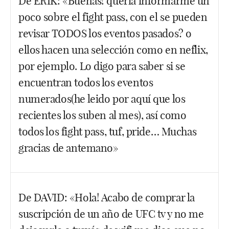
De ERIK: «Buenas! quería informarme un
saldremos de dudas con el Dillashaw vs Cejudo. Yo
poco sobre el fight pass, con el se pueden
supongo que el cambio no afectará porque sería
quitarle mucho valor a estar suscrito al Fight Pass.
revisar TODOS los eventos pasados? o
Veremos.
ellos hacen una selección como en neflix,
por ejemplo. Lo digo para saber si se
Facebook
Twitter
WhatsApp
encuentran todos los eventos
numerados(he leido por aquí que los
recientes los suben al mes), así como
todos los fight pass, tuf, pride… Muchas
gracias de antemano»
Saludos Erik. El Fight Pass te da acceso a un gran
De DAVID: «Hola! Acabo de comprar la
archivo de todos los eventos pasados. Cualquier
suscripción de un año de UFC tv y no me
pelea del UFC la encuentras. Normalmente puedes
ver todas las FIGHT NIGHTS en directo y van