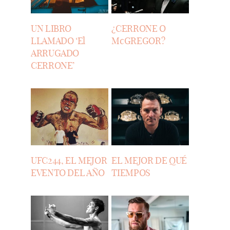
UN LIBRO
¿CERRONE O
LLAMADO ‘El
McGREGOR?
ARRUGADO
CERRONE’
UFC244, EL MEJOR
EL MEJOR DE QUÉ
EVENTO DEL AÑO
TIEMPOS