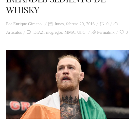
WHISKY
Por
Enrique Gimeno
lunes, febrero 29, 2016
0
Artículos
DIAZ
,
mcgregor
,
MMA
,
UFC
Permalink
0