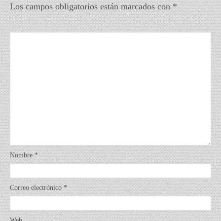
Los campos obligatorios están marcados con
*
Nombre
*
Correo electrónico
*
Web