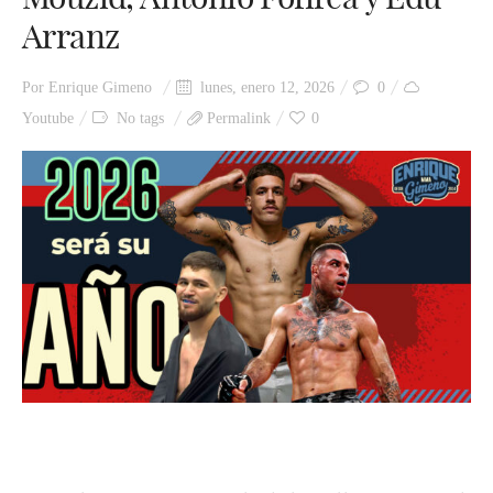
Arranz
Por
Enrique Gimeno
lunes, enero 12, 2026
0
Youtube
No tags
Permalink
0